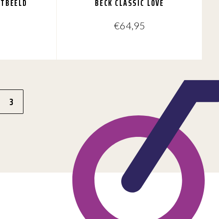
STBEELD
BECK CLASSIC LOVE
€
64,95
3