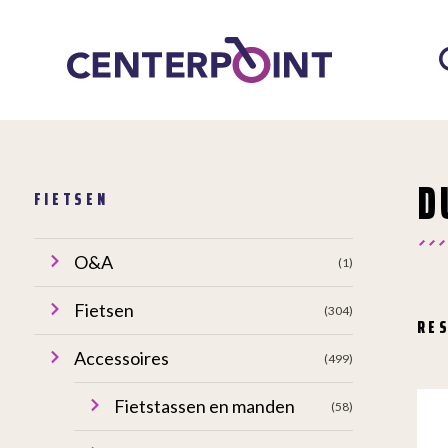
D
FIETSEN
O&A
(1)
Fietsen
(304)
RE
Accessoires
(499)
Fietstassen en manden
(58)