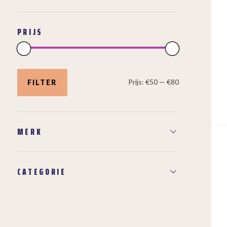
PRIJS
Min.
Max.
prijs
prijs
Prijs:
€50
—
€80
FILTER
MERK
CATEGORIE