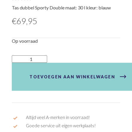
Tas dubbel Sporty Double maat: 30 l kleur: blauw
€
69,95
Op voorraad
Tas
dubbel
Sporty
Double
TOEVOEGEN AAN WINKELWAGEN
Blue
aantal
Altijd veel A-merken in voorraad!
Goede service uit eigen werkplaats!