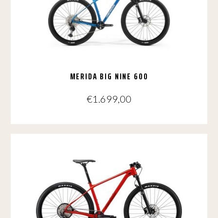
kan
gekozen
worden
op
de
productpagina
MERIDA BIG NINE 600
€
1.699,00
Dit
product
heeft
meerdere
variaties.
Deze
optie
kan
gekozen
worden