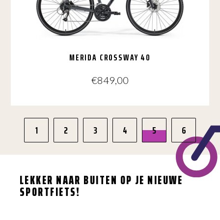
worden
op
de
productpagina
MERIDA CROSSWAY 40
€
849,00
Dit
product
1
2
3
4
5
6
heeft
meerdere
variaties.
Deze
optie
kan
LEKKER NAAR BUITEN OP JE NIEUWE
gekozen
SPORTFIETS!
worden
op
de