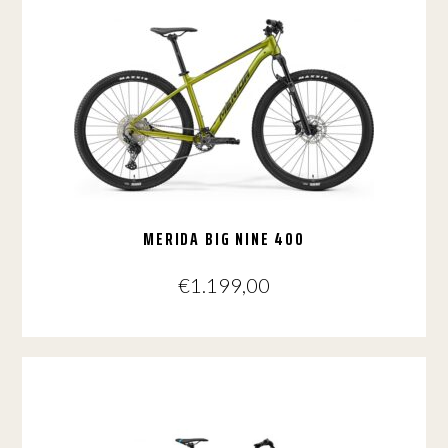
meerdere
variaties.
Deze
optie
kan
gekozen
worden
op
de
productpagina
MERIDA BIG NINE 400
€
1.199,00
Dit
product
heeft
meerdere
variaties.
Deze