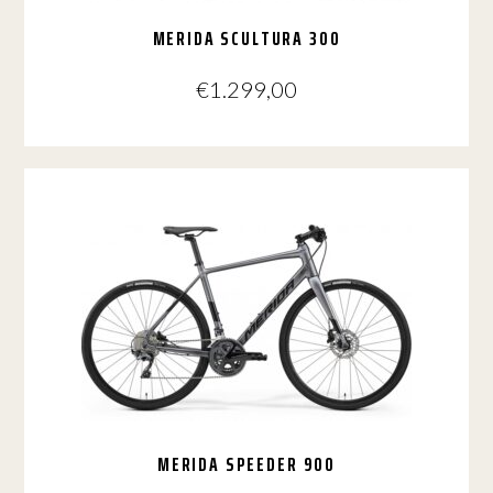
MERIDA SCULTURA 300
€
1.299,00
Dit
product
heeft
meerdere
variaties.
Deze
optie
kan
gekozen
worden
op
de
productpagina
MERIDA SPEEDER 900