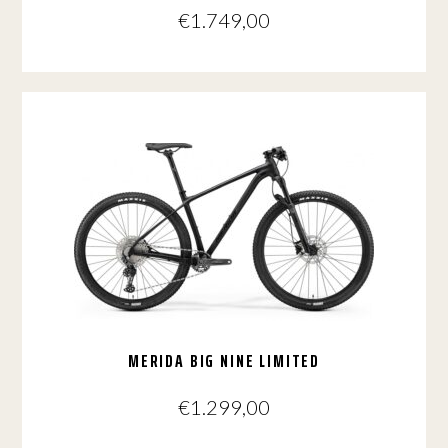
€
1.749,00
Dit
product
heeft
meerdere
variaties.
Deze
optie
kan
gekozen
worden
op
de
productpagina
MERIDA BIG NINE LIMITED
€
1.299,00