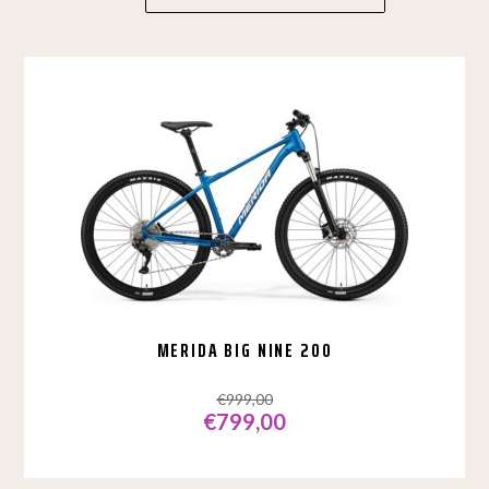
MERIDA BIG NINE 200
€
999,00
€
799,00
Dit