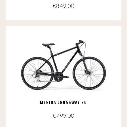
€
849,00
Dit
product
heeft
meerdere
variaties.
Deze
optie
kan
gekozen
worden
op
de
productpagina
MERIDA CROSSWAY 20
€
799,00