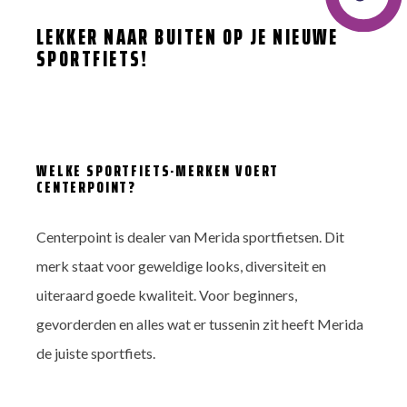
optie
kan
LEKKER NAAR BUITEN OP JE NIEUWE
gekozen
SPORTFIETS!
worden
op
de
productpagina
WELKE SPORTFIETS-MERKEN VOERT
CENTERPOINT?
Centerpoint is dealer van Merida sportfietsen. Dit
merk staat voor geweldige looks, diversiteit en
uiteraard goede kwaliteit. Voor beginners,
gevorderden en alles wat er tussenin zit heeft Merida
de juiste sportfiets.