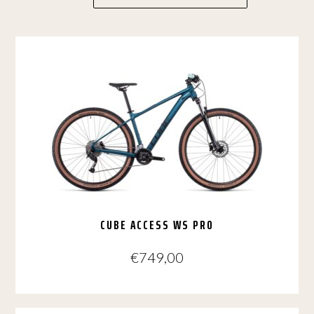
CUBE ACCESS WS PRO
€
749,00
Dit
product