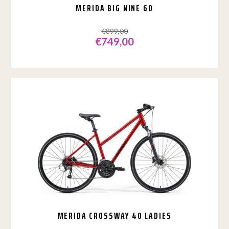
MERIDA BIG NINE 60
€
899,00
€
749,00
Dit
product
heeft
meerdere
variaties.
Deze
optie
kan
gekozen
worden
op
de
productpagina
MERIDA CROSSWAY 40 LADIES