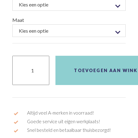
Maat
Agu
Jack
Essential
TOEVOEGEN AAN WIN
Wind
Dames
Black
aantal
Altijd veel A-merken in voorraad!
Goede service uit eigen werkplaats!
Snel besteld en betaalbaar thuisbezorgd!