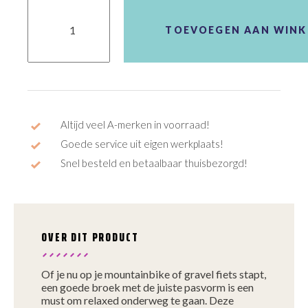
Agu
Lange
Broek
TOEVOEGEN AAN WIN
Venture
BibTight
aantal
Altijd veel A-merken in voorraad!
Goede service uit eigen werkplaats!
Snel besteld en betaalbaar thuisbezorgd!
OVER DIT PRODUCT
Of je nu op je mountainbike of gravel fiets stapt,
een goede broek met de juiste pasvorm is een
must om relaxed onderweg te gaan. Deze