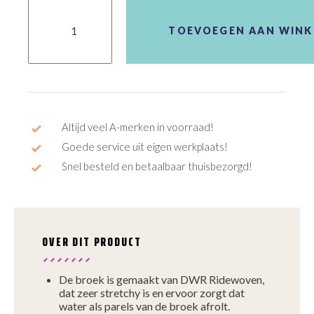
Agu
Lange
Broek
TOEVOEGEN AAN WIN
Venture
MTB
Summer
aantal
Altijd veel A-merken in voorraad!
Goede service uit eigen werkplaats!
Snel besteld en betaalbaar thuisbezorgd!
OVER DIT PRODUCT
De broek is gemaakt van DWR Ridewoven,
dat zeer stretchy is en ervoor zorgt dat
water als parels van de broek afrolt.