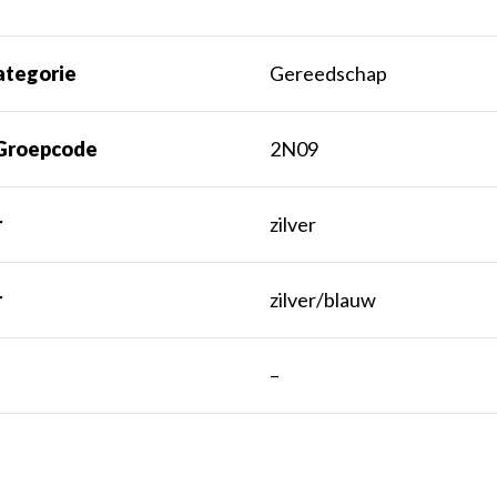
ategorie
Gereedschap
Groepcode
2N09
r
zilver
r
zilver/blauw
t
–