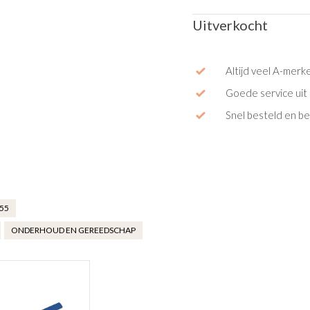
Uitverkocht
Altijd veel A-merk
Goede service uit 
Snel besteld en b
055
ONDERHOUD EN GEREEDSCHAP