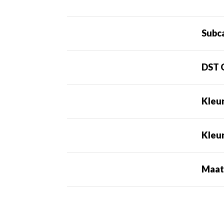
Subc
DST 
Kleu
Kleu
Maa