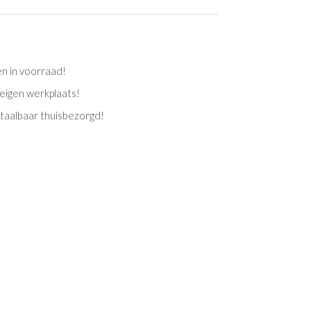
en in voorraad!
eigen werkplaats!
etaalbaar thuisbezorgd!