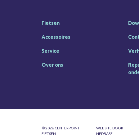
Fietsen
Dow
Accessoires
Con
Service
Ver
Over ons
Repa
ond
© 2026 CENTERPOINT
WEBSITE DOOR
FIETSEN
NEDBASE