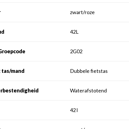
r
zwart/roze
ud
42L
Groepcode
2G02
t tas/mand
Dubbele fietstas
rbestendigheid
Waterafstotend
t
42 l