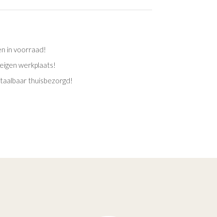
en in voorraad!
eigen werkplaats!
etaalbaar thuisbezorgd!