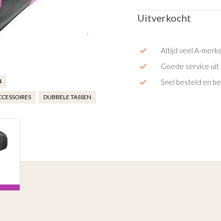
Uitverkocht
Altijd veel A-merk
Goede service uit 
4
Snel besteld en b
CCESSOIRES
DUBBELE TASSEN