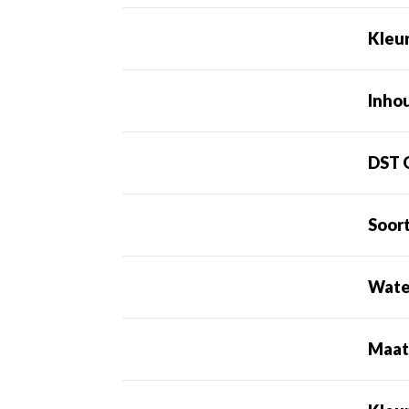
Kleu
Inho
DST 
Soor
Wate
Maa