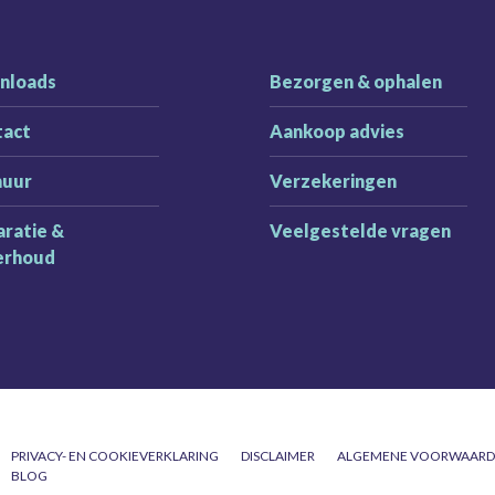
nloads
Bezorgen & ophalen
tact
Aankoop advies
huur
Verzekeringen
ratie &
Veelgestelde vragen
erhoud
PRIVACY- EN COOKIEVERKLARING
DISCLAIMER
ALGEMENE VOORWAAR
BLOG