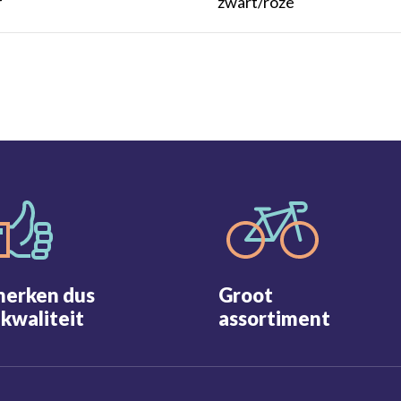
r
zwart/roze
merken dus
Groot
kwaliteit
assortiment