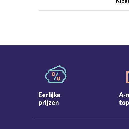
Kleu
Eerlijke
A-
prijzen
top