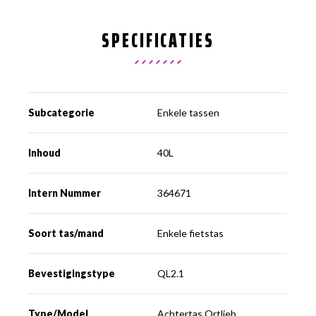
SPECIFICATIES
Subcategorie
Enkele tassen
Inhoud
40L
Intern Nummer
364671
Soort tas/mand
Enkele fietstas
Bevestigingstype
QL2.1
Type/Model
Achtertas Ortlieb