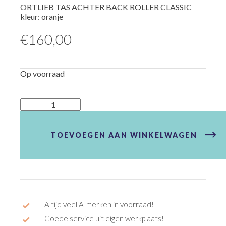
ORTLIEB TAS ACHTER BACK ROLLER CLASSIC
kleur: oranje
€
160,00
Op voorraad
TAS
ACHTER
BACK
ROLLER
TOEVOEGEN AAN WINKELWAGEN
CLASSIC
aantal
Altijd veel A-merken in voorraad!
Goede service uit eigen werkplaats!