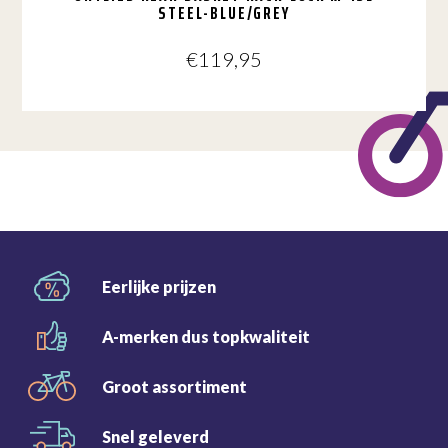
STEEL-BLUE/GREY
€
119,95
Eerlijke
prijzen
A-merken dus
topkwaliteit
Groot
assortiment
Snel
geleverd