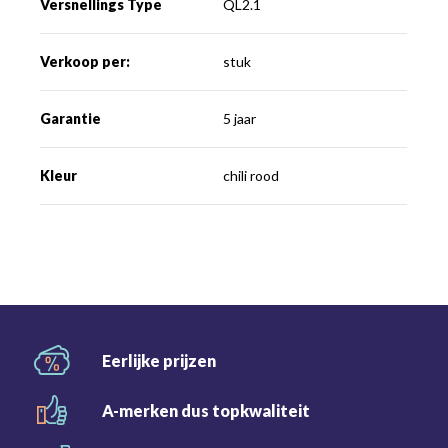
Versnellings Type
QL2.1
Verkoop per:
stuk
Garantie
5 jaar
Kleur
chili rood
Eerlijke
prijzen
A-merken dus
topkwaliteit