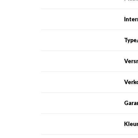
Inte
Type
Versn
Verko
Gara
Kleu