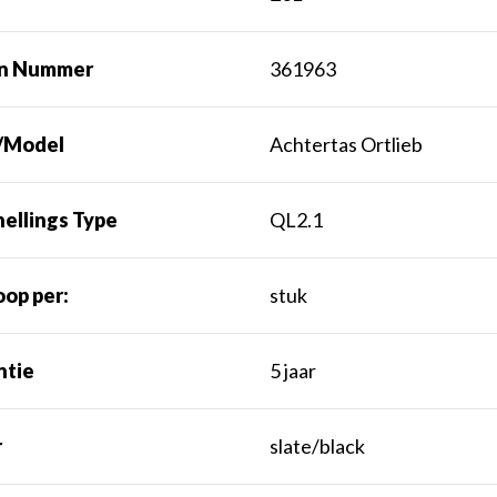
rn Nummer
361963
/Model
Achtertas Ortlieb
ellings Type
QL2.1
op per:
stuk
ntie
5 jaar
r
slate/black