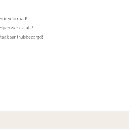
en in voorraad!
eigen werkplaats!
etaalbaar thuisbezorgd!