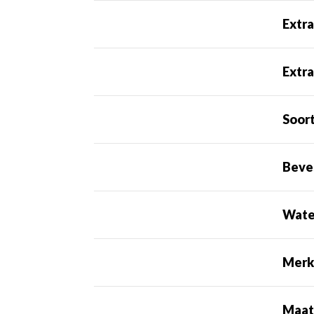
Extra
Extra
Soor
Beve
Wate
Mer
Maa