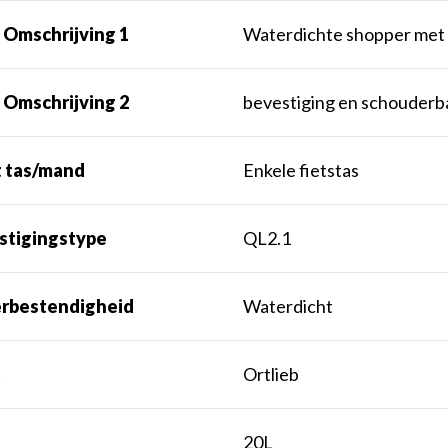
 Omschrijving 1
Waterdichte shopper met
 Omschrijving 2
bevestiging en schouder
t tas/mand
Enkele fietstas
stigingstype
QL2.1
rbestendigheid
Waterdicht
k
Ortlieb
t
20L