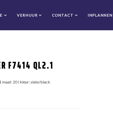
CE
VERHUUR
CONTACT
INPLANNEN
R F7414 QL2.1
maat: 20 l kleur: slate/black