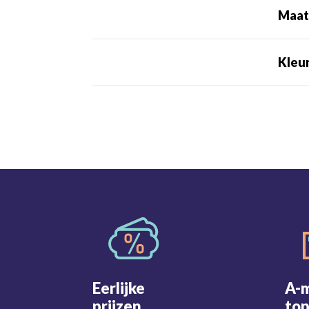
Maa
Kleu
Eerlijke
A-
prijzen
top