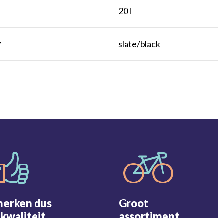
t
20 l
r
slate/black
merken dus
Groot
kwaliteit
assortiment