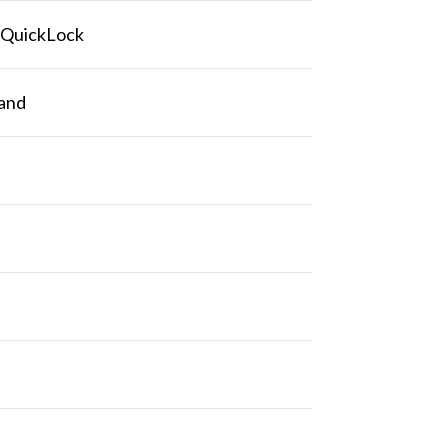
 QuickLock
band