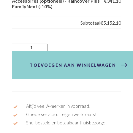
Accessoires (optioneel)
-
Raincover Plus
€341,10
FamilyNext (-10%)
Subtotaal
€5.152,10
FamilyNext
Advanced
Tektro
Dorado
TOEVOEGEN AAN WINKELWAGEN
Ketting
aantal
Altijd veel A-merken in voorraad!
Goede service uit eigen werkplaats!
Snel besteld en betaalbaar thuisbezorgd!