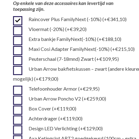
Op enkele van deze accessoires kan levertijd van
toepassing zijn.
Raincover Plus FamilyNext (-10%)
(+
€
341,10
)
Vloermat (-20%)
(+
€
39,20
)
Extra bankje FamilyNext(-10%)
(+
€
188,10
)
Maxi Cosi Adapter FamilyNext(-10%)
(+
€
215,10
)
Peuterschaal (7-18mnd) Zwart
(+
€
109,95
)
Urban Arrow bakfietskussen – zwart (andere kleure
mogelijk)
(+
€
179,00
)
Telefoonhouder Armor
(+
€
29,95
)
Urban Arrow Poncho V2
(+
€
259,00
)
Box Cover
(+
€
119,00
)
Achterdrager
(+
€
119,00
)
Design LED Verlichting
(+
€
129,00
)
Axa Ketingslot ART2 goedgekeurd (100cm – extra