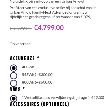
Nu tijdelijk bij aankoop van een Urban Arrow!
Profiteer van een exclusieve actie: bij aanschaf van de
Urban Arrow FamilyNext Advanced ontvangt u
tijdelijk een gratis regenhuif ter waarde van € 379,-.
€
4.799,00
€
5.599,00
Oorspronkelijke
Huidige
prijs
prijs
Op voorraad
was:
is:
€5.599,00.
€4.799,00.
ACCUKEUZE
*
400Wh
545Wh
(+
€
300,00
)
800Wh
(+
€
600,00
)
VWB
*
* Wettelijke accu verwijderingsbijdrage
(+
€
12,00
)
ACCESSOIRES (OPTIONEEL)