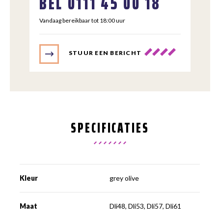
BEL
0111 45 00 18
Vandaag bereikbaar tot 18:00 uur
STUUR EEN BERICHT
SPECIFICATIES
Kleur
grey olive
Maat
Dli48, Dli53, Dli57, Dli61