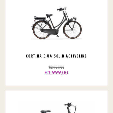
variaties.
Deze
optie
kan
gekozen
worden
op
de
productpagina
CORTINA E-U4 SOLID ACTIVELINE
€
2.939,00
€
1.999,00
Dit
product
heeft
meerdere
variaties.
Deze