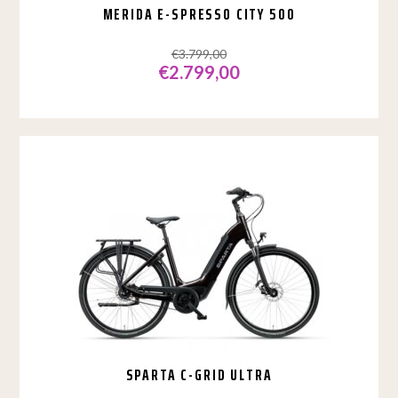
MERIDA E-SPRESSO CITY 500
€
3.799,00
€
2.799,00
Dit
product
heeft
meerdere
variaties.
Deze
optie
kan
gekozen
worden
op
de
productpagina
SPARTA C-GRID ULTRA