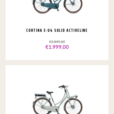
worden
op
de
productpagina
CORTINA E-U4 SOLID ACTIVELINE
€
2.849,00
€
1.999,00
Dit
product
heeft
meerdere
variaties.
Deze
optie
kan
gekozen
worden
op