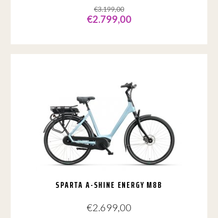
€
3.199,00
€
2.799,00
Dit
product
heeft
meerdere
variaties.
Deze
optie
kan
gekozen
worden
op
de
productpagina
SPARTA A-SHINE ENERGY M8B
€
2.699,00