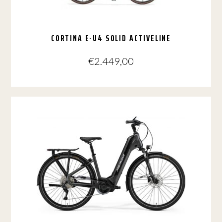
de
productpagina
CORTINA E-U4 SOLID ACTIVELINE
€
2.449,00
Dit
product
heeft
meerdere
variaties.
Deze
optie
kan
gekozen
worden
op
de
productpagina