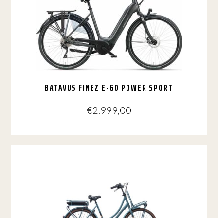
optie
kan
gekozen
worden
op
de
productpagina
BATAVUS FINEZ E-GO POWER SPORT
€
2.999,00
Dit
product
heeft
meerdere
variaties.
Deze
optie
kan
gekozen