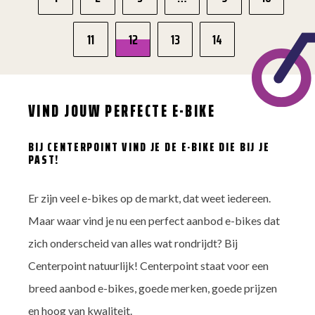
meerdere
variaties.
11
12
Deze
13
14
optie
kan
gekozen
worden
op
VIND JOUW PERFECTE E-BIKE
de
productpagina
BIJ CENTERPOINT VIND JE DE E-BIKE DIE BIJ JE
PAST!
Er zijn veel e-bikes op de markt, dat weet iedereen.
Maar waar vind je nu een perfect aanbod e-bikes dat
zich onderscheid van alles wat rondrijdt? Bij
Centerpoint natuurlijk! Centerpoint staat voor een
breed aanbod e-bikes, goede merken, goede prijzen
en hoog van kwaliteit.