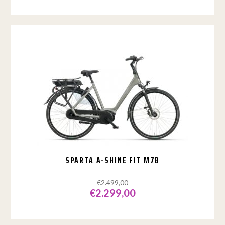
Dit
product
heeft
meerdere
variaties.
Deze
optie
kan
gekozen
worden
op
de
productpagina
SPARTA A-SHINE FIT M7B
€
2.499,00
€
2.299,00
Dit