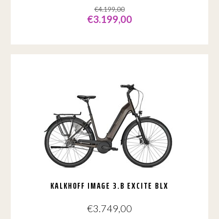
€
4.199,00
€
3.199,00
Dit
product
heeft
meerdere
variaties.
Deze
optie
kan
gekozen
worden
op
de
productpagina
KALKHOFF IMAGE 3.B EXCITE BLX
€
3.749,00