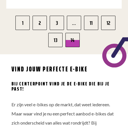
Dit
product
1
2
3
…
11
12
heeft
meerdere
variaties.
13
Deze
14
optie
kan
gekozen
worden
op
VIND JOUW PERFECTE E-BIKE
de
productpagina
BIJ CENTERPOINT VIND JE DE E-BIKE DIE BIJ JE
PAST!
Er zijn veel e-bikes op de markt, dat weet iedereen.
Maar waar vind je nu een perfect aanbod e-bikes dat
zich onderscheid van alles wat rondrijdt? Bij