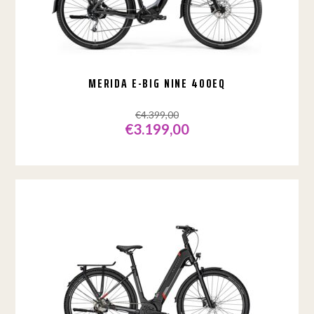
worden
op
de
productpagina
MERIDA E-BIG NINE 400EQ
€
4.399,00
€
3.199,00
Dit
product
heeft
meerdere
variaties.
Deze
optie
kan
gekozen
worden
op