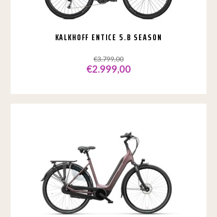
de
productpagina
KALKHOFF ENTICE 5.B SEASON
€
3.799,00
€
2.999,00
Dit
product
heeft
meerdere
variaties.
Deze
optie
kan
gekozen
worden
op
de
productpagina