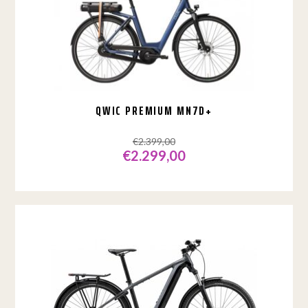
QWIC PREMIUM MN7D+
€
2.399,00
€
2.299,00
Dit
product
heeft
meerdere
variaties.
Deze
optie
kan
gekozen