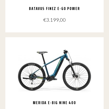
BATAVUS FINEZ E-GO POWER
€
3.199,00
Dit
product
heeft
meerdere
variaties.
Deze
optie
kan
gekozen
worden
op
de
productpagina
MERIDA E-BIG NINE 400