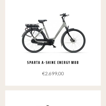
product
heeft
meerdere
variaties.
Deze
optie
kan
gekozen
worden
op
de
productpagina
SPARTA A-SHINE ENERGY M8B
€
2.699,00
Dit
product
heeft
meerdere
variaties.