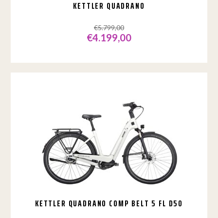
KETTLER QUADRANO
€
5.799,00
€
4.199,00
Dit
product
heeft
meerdere
variaties.
Deze
optie
kan
gekozen
worden
op
de
productpagina
KETTLER QUADRANO COMP BELT 5 FL D50