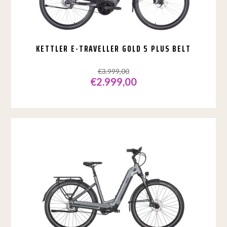
op
de
productpagina
KETTLER E-TRAVELLER GOLD 5 PLUS BELT
€
3.999,00
€
2.999,00
Dit
product
heeft
meerdere
variaties.
Deze
optie
kan
gekozen
worden
op
de