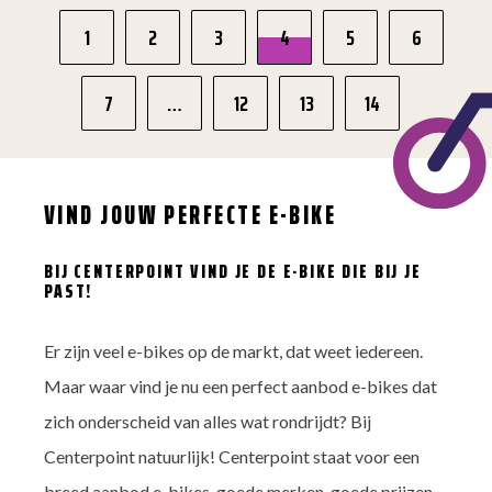
1
2
3
4
5
6
7
…
12
13
14
VIND JOUW PERFECTE E-BIKE
BIJ CENTERPOINT VIND JE DE E-BIKE DIE BIJ JE
PAST!
Er zijn veel e-bikes op de markt, dat weet iedereen.
Maar waar vind je nu een perfect aanbod e-bikes dat
zich onderscheid van alles wat rondrijdt? Bij
Centerpoint natuurlijk! Centerpoint staat voor een
breed aanbod e-bikes, goede merken, goede prijzen