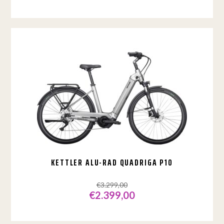
Dit
product
heeft
meerdere
variaties.
Deze
optie
kan
gekozen
worden
op
de
productpagina
KETTLER ALU-RAD QUADRIGA P10
€
3.299,00
€
2.399,00