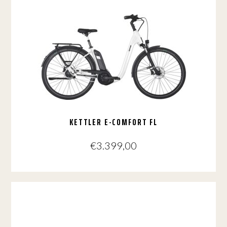
KETTLER E-COMFORT FL
€
3.399,00
Dit
product
heeft
meerdere
variaties.
Deze